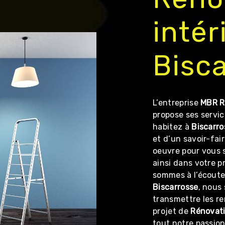
intér
Bisc
L’entreprise
MBR R
propose ses servi
habitez à
Biscarro
et d’un savoir-fai
oeuvre pour vous 
ainsi dans votre p
sommes à l’écoute 
Biscarrosse
, nous
transmettre les r
projet de
Rénovati
tout notre passion