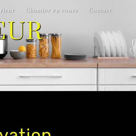
rieur
Chantier en cours
Contact
EUR
vation