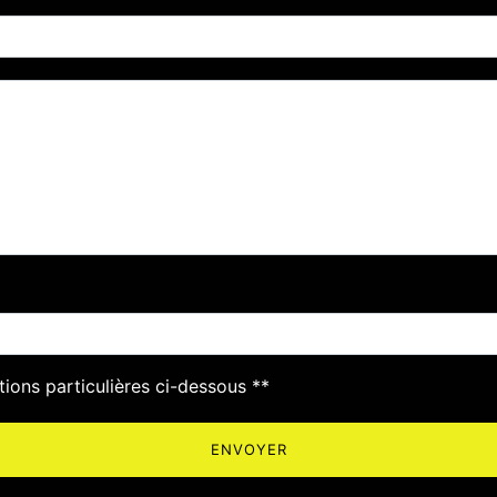
deau des cookies
tions particulières ci-dessous **
ENVOYER