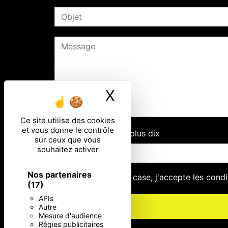
X
Masquer le ban
Ce site utilise des cookies
et vous donne le contrôle
Combien font zero plus dix
sur ceux que vous
souhaitez activer
Nos partenaires
En cochant cette case, j'accepte les condi
(17)
APIs
Autre
Mesure d'audience
Régies publicitaires