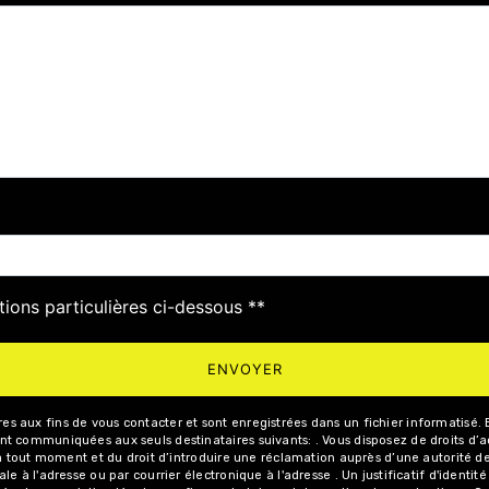
deau des cookies
tions particulières ci-dessous **
ENVOYER
aux fins de vous contacter et sont enregistrées dans un fichier informatisé. Ell
 communiquées aux seuls destinataires suivants: . Vous disposez de droits d’acc
 à tout moment et du droit d’introduire une réclamation auprès d’une autorité de
le à l'adresse ou par courrier électronique à l'adresse . Un justificatif d'iden