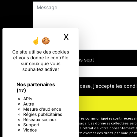
X
Masquer le ban
Ce site utilise des cookies
et vous donne le contrôle
Combien font un plus sept
sur ceux que vous
souhaitez activer
Nos partenaires
En cochant cette case, j'accepte les condi
(17)
APIs
Autre
Mesure d'audience
Régies publicitaires
** Les données personnelles communiquées sont nécessaires 
Réseaux sociaux
de répondre à votre message. Les données collectées seront
Support
limitation, d’opposition, de retrait de votre consentement
Vidéos
post-mortem. Vous pouvez exercer ces droits par voie posta