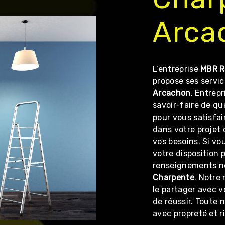
Arca
L’entreprise
MBR R
propose ses servi
Arcachon
. Entrep
savoir-faire de qu
pour vous satisfa
dans votre projet
vos besoins. Si vo
votre disposition 
renseignements né
Charpente
. Notre
le partager avec v
de réussir. Toute n
avec propreté et r