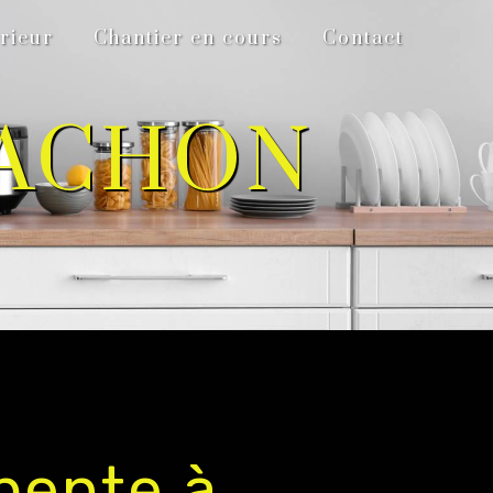
rieur
Chantier en cours
Contact
CACHON
pente à