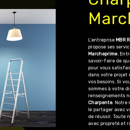
Marc
L’entreprise
MBR R
propose ses servi
Marcheprime
. Ent
savoir-faire de qu
pour vous satisfa
dans votre projet
vos besoins. Si vo
sommes à votre di
renseignements né
Charpente
. Notre
le partager avec v
de réussir. Toute n
avec propreté et r