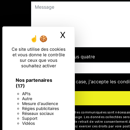
X
Masquer le ban
Ce site utilise des cookies
et vous donne le contrôle
Combien font six plus quatre
sur ceux que vous
souhaitez activer
Nos partenaires
En cochant cette case, j'accepte les condi
(17)
APIs
Autre
Mesure d'audience
Régies publicitaires
** Les données personnelles communiquées sont nécessaires 
Réseaux sociaux
de répondre à votre message. Les données collectées seront
Support
limitation, d’opposition, de retrait de votre consentement
Vidéos
post-mortem. Vous pouvez exercer ces droits par voie posta