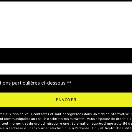
deau des cookies
tions particulières ci-dessous **
ENVOYER
aux fins de vous contacter et sont enregistrées dans un fichier informatisé. Ell
 communiquées aux seuls destinataires suivants: . Vous disposez de droits d’acc
 à tout moment et du droit d’introduire une réclamation auprès d’une autorité de
le à l'adresse ou par courrier électronique à l'adresse . Un justificatif d'iden