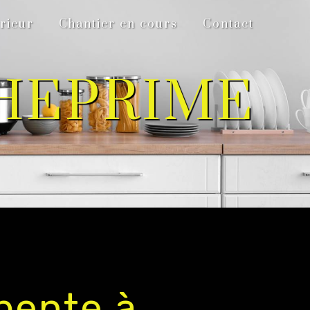
rieur
Chantier en cours
Contact
HEPRIME
pente à